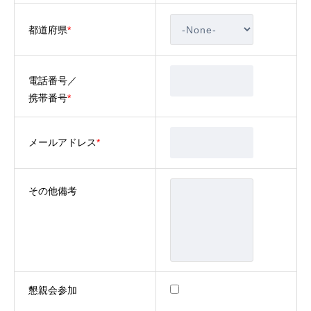
都道府県
*
電話番号／
携帯番号
*
メールアドレス
*
その他備考
まるの会とは
共に学び、共に歩む
初めての方へ
紹介制度
懇親会参加
未来ビジネス研究部
MBK