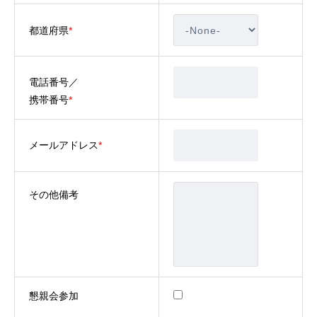
都道府県
*
電話番号／
携帯番号
*
メールアドレス
*
その他備考
まるの会とは
共に学び、共に歩む
初めての方へ
紹介制度
懇親会参加
未来ビジネス研究部
MBK