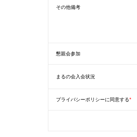
セミナー
その他備考
レポート
懇親会参加
会社概要
まるの会入会状況
プライバシーポリシーに同意する
*
OFFICE
SEMINAR
PRIVAC