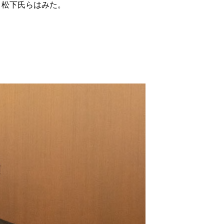
と松下氏らはみた。
共に学び、共に歩む
紹介制度
MBK