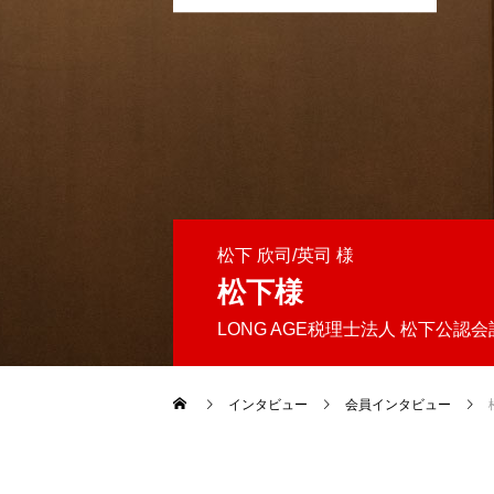
松下 欣司/英司 様
松下様
LONG AGE税理士法人 松下公認
インタビュー
会員インタビュー