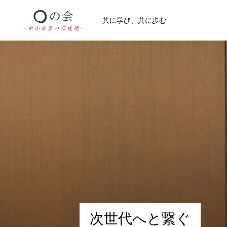
共に学び、共に歩む
次
世
代
へ
と
繋
ぐ