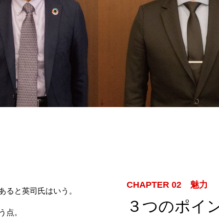
CHAPTER 02 魅力
Y POLICY
あると英司氏はいう。
３つのポイ
う点。